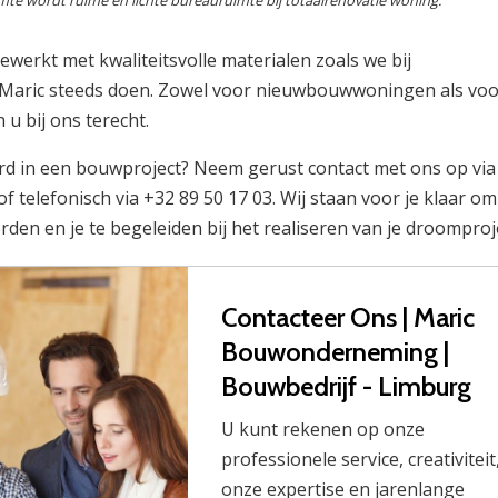
mte wordt ruime en lichte bureauruimte bij totaalrenovatie woning.
werkt met kwaliteitsvolle materialen zoals we bij
aric steeds doen. Zowel voor nieuwbouwwoningen als voo
 u bij ons terecht.
rd in een bouwproject? Neem gerust contact met ons op via
 telefonisch via +32 89 50 17 03. Wij staan voor je klaar om 
den en je te begeleiden bij het realiseren van je droomproj
Contacteer Ons | Maric
Bouwonderneming |
Bouwbedrijf - Limburg
U kunt rekenen op onze
professionele service, creativiteit
onze expertise en jarenlange