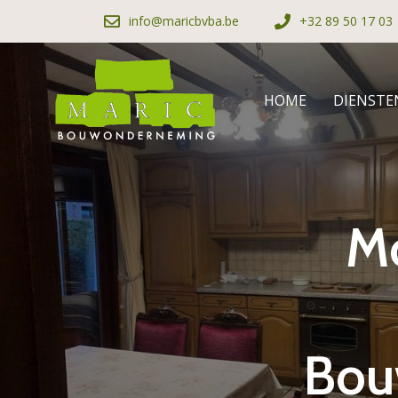
info@maricbvba.be
+32 89 50 17 03
HOME
DIENSTE
Mo
Bou