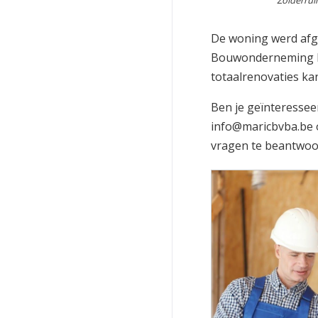
Zolderrui
De woning werd afge
Bouwonderneming M
totaalrenovaties kan
Ben je geïnteressee
info@maricbvba.be of
vragen te beantwoor