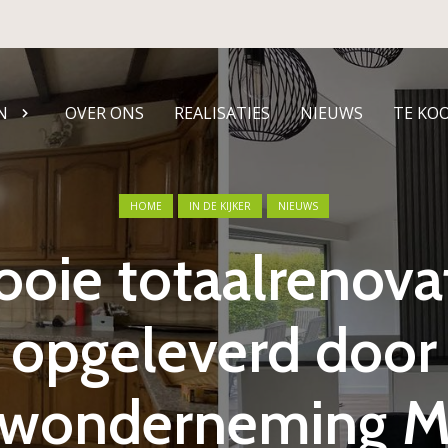
N
OVER ONS
REALISATIES
NIEUWS
TE KO
HOME
IN DE KIJKER
NIEUWS
oie totaalrenova
opgeleverd door
wonderneming Ma