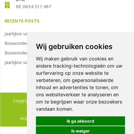
BE 0834.511.487​​​​​​​
RECENTE POSTS
Jaarlijkse vakantie
Bouwonderneming Maric wenst u Fijne Paasdagen!
Wij gebruiken cookies
Bouwonderneming Maric wenst u Fijne Paasdagen!
Wij maken gebruik van cookies en
Jaarlijkse vakantie!
andere tracking-technologieën om uw
surfervaring op onze website te
verbeteren, om gepersonaliseerde
inhoud en advertenties te tonen, om
ons websiteverkeer te analyseren en
Copyright © 2026 Maric Bouwonderneming. All rights
om te begrijpen waar onze bezoekers
reserved.
vandaan komen.
|
Privacy & Cookies
UP-TO-DATE WebDesign
Ik ga akkoord
Ik weiger