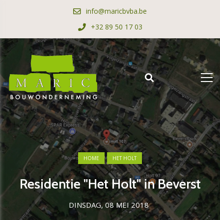
info@maricbvba.be
+32 89 50 17 03
HOME
HET HOLT
Residentie "Het Holt" in Beverst
DINSDAG, 08 MEI 2018